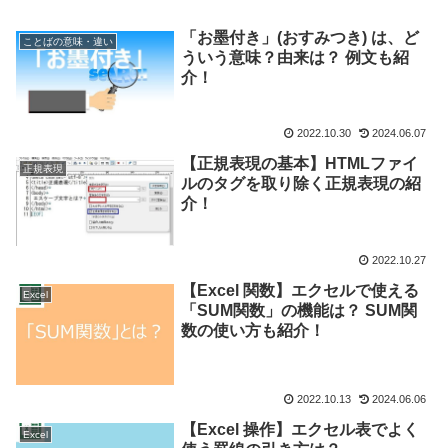
「お墨付き」(おすみつき) は、ど
ことばの意味・違い
ういう意味？由来は？ 例文も紹
介！
2022.10.30
2024.06.07
【正規表現の基本】HTMLファイ
正規表現
ルのタグを取り除く正規表現の紹
介！
2022.10.27
【Excel 関数】エクセルで使える
Excel
「SUM関数」の機能は？ SUM関
数の使い方も紹介！
2022.10.13
2024.06.06
【Excel 操作】エクセル表でよく
Excel