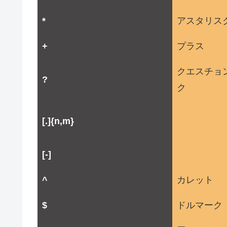
*
アスタリス
+
プラス
クエスチョ
?
ク
[.]{n,m}
[-]
^
カレット
$
ドルマーク