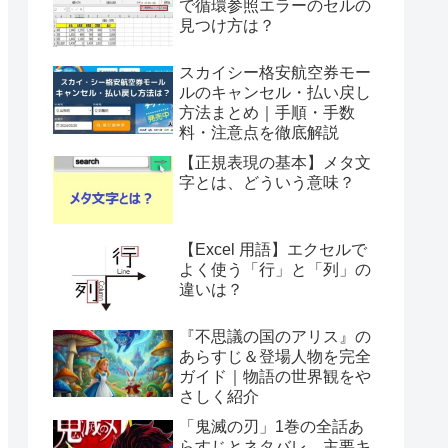
で循環参照エラーのセルの
見つけ方は？
スカイシー格安航空券モー
ルのキャンセル・払い戻し
方法まとめ｜手順・手数
料・注意点を徹底解説
【正規表現の基本】メタ文
字とは、どういう意味？
【Excel 用語】エクセルで
よく使う「行」と「列」の
違いは？
『不思議の国のアリス』の
あらすじ＆登場人物を完全
ガイド｜物語の世界観をや
さしく紹介
「鬼滅の刃」1巻の全話あ
らすじとネタバレ、主要キ