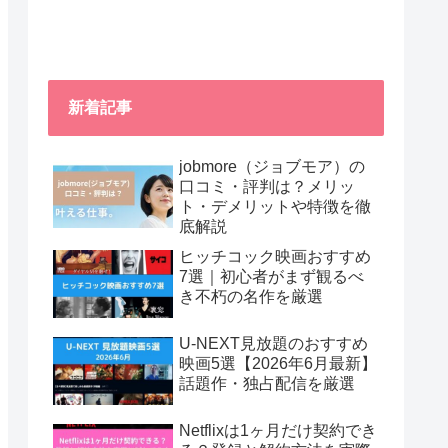
新着記事
jobmore（ジョブモア）の
口コミ・評判は？メリッ
ト・デメリットや特徴を徹
底解説
ヒッチコック映画おすすめ
7選｜初心者がまず観るべ
き不朽の名作を厳選
U-NEXT見放題のおすすめ
映画5選【2026年6月最新】
話題作・独占配信を厳選
Netflixは1ヶ月だけ契約でき