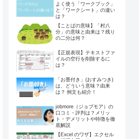
よく使う「ワークブック」
と「ワークシート」の違い
は？
【ことばの意味】「村八
分」の意味と由来は？残り
の二分は何？
【正規表現】テキストファ
イルの空行を削除するに
は？
「お墨付き」(おすみつき)
は、どういう意味？由来
は？ 例文も紹介！
jobmore（ジョブモア）の
口コミ・評判は？メリッ
ト・デメリットや特徴を徹
底解説
【Excel のワザ】エクセル