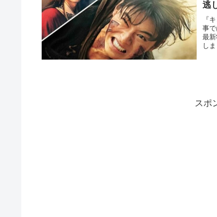
逃
『キ
事で
最新
しま
スポ