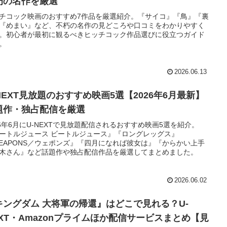
朽の名作を厳選
チコック映画のおすすめ7作品を厳選紹介。『サイコ』『鳥』『裏
『めまい』など、不朽の名作の見どころや口コミをわかりやすく
。初心者が最初に観るべきヒッチコック作品選びに役立つガイド
。
2026.06.13
-NEXT見放題のおすすめ映画5選【2026年6月最新】
題作・独占配信を厳選
26年6月にU-NEXTで見放題配信されるおすすめ映画5選を紹介。
ートルジュース ビートルジュース』『ロングレッグス』
EAPONS／ウェポンズ』『四月になれば彼女は』『からかい上手
木さん』など話題作や独占配信作品を厳選してまとめました。
2026.06.02
キングダム 大将軍の帰還』はどこで見れる？U-
EXT・Amazonプライムほか配信サービスまとめ【見